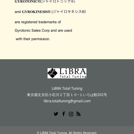
LiBRA Total Tuning
東京都文京区小石川２丁目１０−１いろは館202号
libra.totaltuning@gmail.com
Twitter
Facebook
Instagram
RSS
©
LiBRA Total Tuning
. All Rights Reserved.