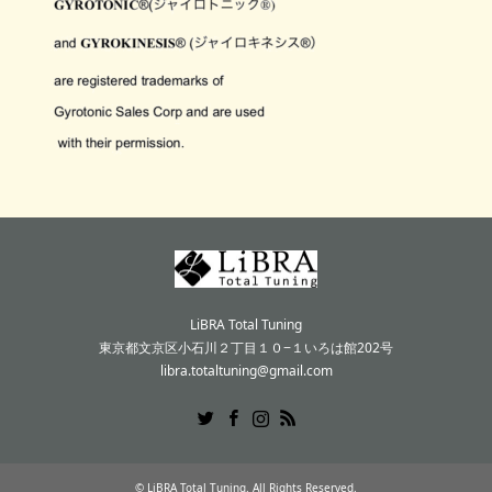
LiBRA Total Tuning
東京都文京区小石川２丁目１０−１いろは館202号
libra.totaltuning@gmail.com
Twitter
Facebook
Instagram
RSS
©
LiBRA Total Tuning
. All Rights Reserved.