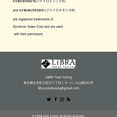
LiBRA Total Tuning
東京都文京区小石川２丁目１０−１いろは館202号
libra.totaltuning@gmail.com
Twitter
Facebook
Instagram
RSS
©
LiBRA Total Tuning
. All Rights Reserved.