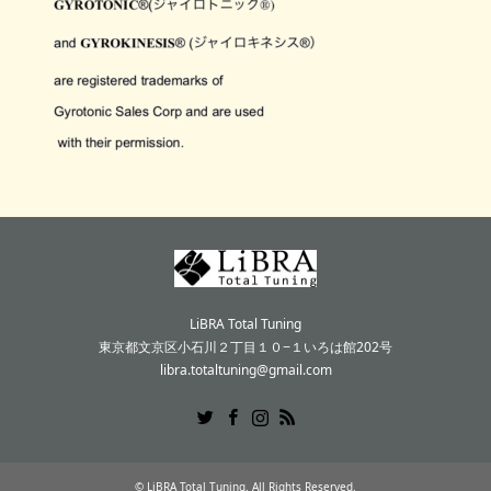
LiBRA Total Tuning
東京都文京区小石川２丁目１０−１いろは館202号
libra.totaltuning@gmail.com
Twitter
Facebook
Instagram
RSS
©
LiBRA Total Tuning
. All Rights Reserved.