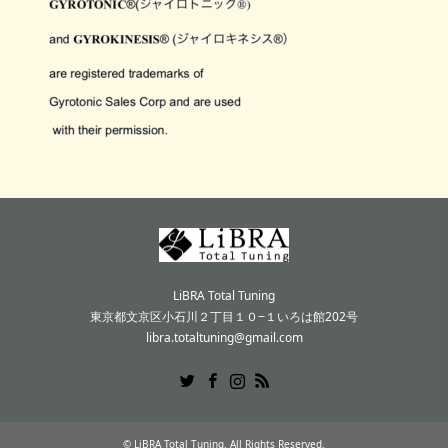
LiBRA Total Tuning
東京都文京区小石川２丁目１０−１いろは館202号
libra.totaltuning@gmail.com
Twitter
Facebook
Instagram
RSS
©
LiBRA Total Tuning
. All Rights Reserved.