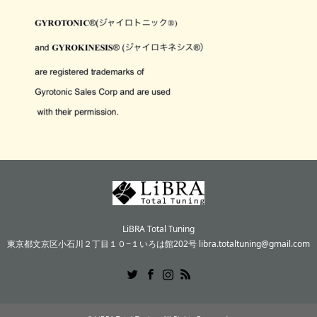
LiBRA Total Tuning
東京都文京区小石川２丁目１０−１いろは館202号 libra.totaltuning@gmail.com
Twitter
Facebook
Instagram
RSS