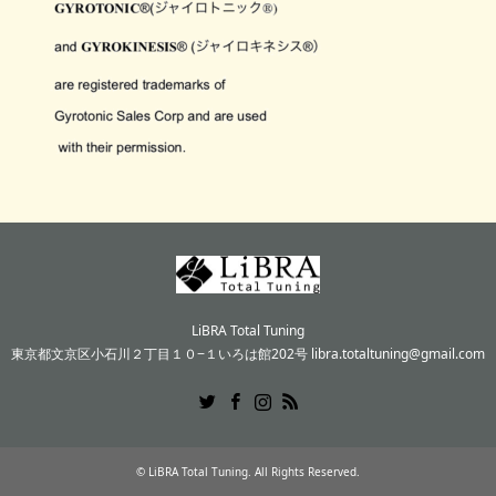
LiBRA Total Tuning
東京都文京区小石川２丁目１０−１いろは館202号 libra.totaltuning@gmail.com
Twitter
Facebook
Instagram
RSS
©
LiBRA Total Tuning
. All Rights Reserved.