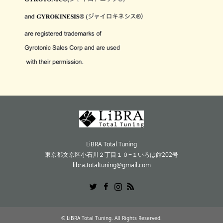
LiBRA Total Tuning
東京都文京区小石川２丁目１０−１いろは館202号
libra.totaltuning@gmail.com
Twitter
Facebook
Instagram
RSS
©
LiBRA Total Tuning
. All Rights Reserved.