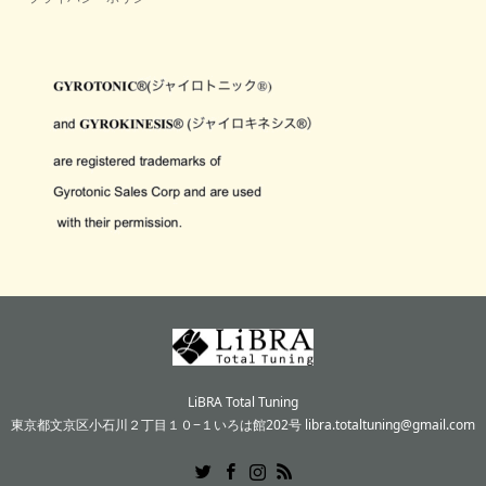
LiBRA Total Tuning
東京都文京区小石川２丁目１０−１いろは館202号 libra.totaltuning@gmail.com
Twitter
Facebook
Instagram
RSS